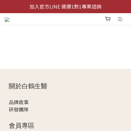
加入官方LINE 健康1對1專業諮詢
加入官方LINE 健康1對1專業諮詢
全館指定商品 買二送一 買五送三
加入官方LINE 健康1對1專業諮詢
關於白鶴生醫
品牌故事
研發團隊
會員專區