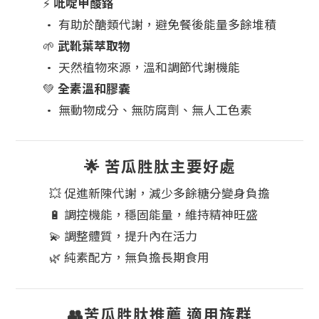
⚡️
吡啶甲酸鉻
• 有助於醣類代謝，避免餐後能量多餘堆積
🌱
武靴葉萃取物
• 天然植物來源，溫和調節代謝機能
💚
全素溫和膠囊
• 無動物成分、無防腐劑、無人工色素
🌟 苦瓜胜肽主要好處
💥 促進新陳代謝，減少多餘糖分變身負擔
🔋 調控機能，穩固能量，維持精神旺盛
💫 調整體質，提升內在活力
🌿 純素配方，無負擔長期食用
👥苦瓜胜肽推薦 適用族群