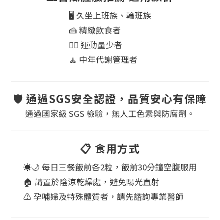
🖥️ 久坐上班族、輪班族
🍰 精緻飲食者
🏃‍♀️ 運動量少者
🧘 中年代謝管理者
🛡 通過SGS安全認證，品質安心有保障
通過國家級 SGS 檢驗，無人工色素與防腐劑。
📋 食用方式
☀️🌙 每日三餐飯前各2粒，飯前30分鐘空腹服用
🏠 請置於陰涼乾燥處，避免陽光直射
⚠️ 孕哺婦及特殊體質者，請先諮詢專業醫師