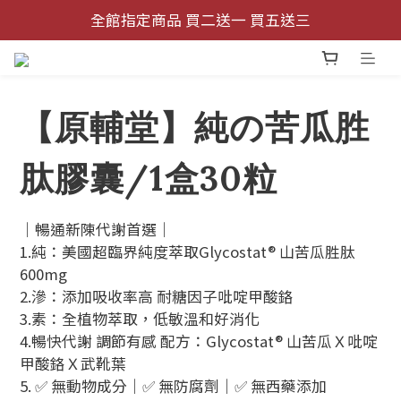
加入官方LINE 健康1對1專業諮詢
全館指定商品 買二送一 買五送三
加入官方LINE 健康1對1專業諮詢
【原輔堂】純の苦瓜胜
肽膠囊/1盒30粒
｜暢通新陳代謝首選｜ 
1.純：美國超臨界純度萃取Glycostat® 山苦瓜胜肽
600mg
2.滲：添加吸收率高 耐糖因子吡啶甲酸鉻
3.素：全植物萃取，低敏溫和好消化
4.暢快代謝 調節有感 配方：Glycostat® 山苦瓜Ｘ吡啶
甲酸鉻Ｘ武靴葉
5. ✅ 無動物成分｜✅ 無防腐劑｜✅ 無西藥添加