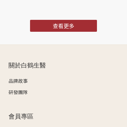
量，長期使用和磨損會導致軟骨退化、關節僵硬，甚至
影響日常活動能力。對於中老年人來說，膝蓋退化不僅
會引發疼痛，更可能影響生活品質，甚至增加跌倒風
查看更多
險。了解膝蓋退化症狀，掌握預防與護理的方法，能幫
助長輩有效延緩退化，重拾行動的自由與舒適！ 文章目
錄一、膝蓋退化症狀的常見表現二、為什麼會出現膝蓋
退化症狀？三、如何利用飲食幫助改善膝蓋退化症狀？
四、膝蓋退化症狀的護理與運動策略五、結論六、膝蓋
退化的常見問題？ 一、膝蓋退化症狀的常見表現 膝蓋
關於白鶴生醫
退化症狀出現時常常伴隨著退化性關節炎的早期徵兆，
早期發現並管理能有效減緩退化進程。以下是幾個典型
品牌故事
的症狀 ：關節疼痛 膝蓋內部隱隱作痛，尤其在行走、上
下樓梯或久站後疼痛加劇，這是膝蓋退化症狀中最普遍
研發團隊
的表現。僵硬與活動受限 膝蓋感到僵硬，特別是早晨起
床或久坐後，起身活動時需透過輕微運動、伸展來幫助
關節恢復流暢。這種僵硬感是膝蓋退化症狀的警訊。腫
會員專區
脹與發炎 長期負擔過重或因關節退化引起的發炎，可能
導致膝蓋腫脹，按壓時感到疼痛。膝蓋不穩 由於膝蓋軟