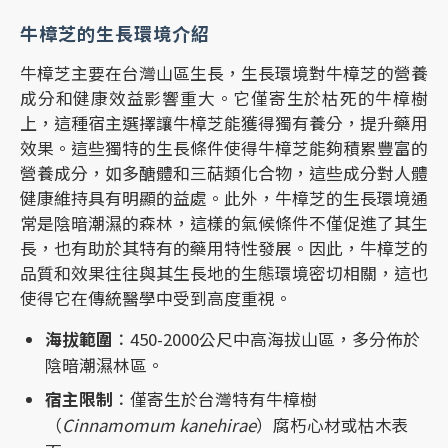
牛樟芝的生長環境介紹
牛樟芝主要在台灣山區生長，生長環境對牛樟芝的營養
成分和健康效益影響重大。它僅寄生於枯死的牛樟樹
上，這種宿主選擇讓牛樟芝能獲得獨有養分，提升藥用
效果。這些獨特的生長條件使得牛樟芝能夠積累豐富的
營養成分，如多醣體和三萜類化合物，這些成分對人體
健康維持具有明顯的益處。此外，牛樟芝的生長環境通
常是陰暗潮濕的森林，這樣的氣候條件不僅促進了其生
長，也有助於其特有的藥用特性發展。因此，牛樟芝的
品質和效果往往與其生長地的生態環境密切相關，這也
使得它在傳統醫學中受到高度重視。
海拔範圍
：450-2000公尺中高海拔山區，多分佈於
陰暗潮濕林區。
宿主限制
：僅寄生於台灣特有牛樟樹
（
Cinnamomum kanehirae
）腐朽心材或枯木表