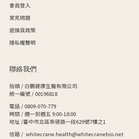
會
員登入
骨退化，支撐力下降，行走時可能有膝蓋無法承受重量
的感覺。出現喀喀聲 彎曲膝蓋時出現「喀喀」聲音，是
常見問題
膝蓋退化症狀的常見現象，通常與軟骨磨損有關。
二、為什麼會出現膝蓋退化症狀？ 膝蓋退化症狀的出
退換貨政策
現通常與多重因素相關，以下是主要原因 ：年齡增長 隨
隱私權聲明
著年齡增長，關節內的軟骨逐漸磨損，潤滑液分泌減
少，導致膝蓋退化症狀更加明顯。過度使用 長期進行高
強度的膝蓋活動，例如跑步或提重物，可能對膝關節造
成過大壓力，進而加速軟骨的退化。肥胖問題 體重過重
聯絡我們
會增加膝蓋關節的負擔，每多一公斤體重，膝蓋負重可
能增加3-5公斤，這是加劇膝蓋退化症狀的重要因素。運
抬頭 / 白鶴健康生醫有限公司
動傷害 過去的膝蓋損傷，例如韌帶撕裂、半月板損傷，
統一編號 / 00196818
也可能成為退化的誘因。遺傳與基因 家族中有骨關節炎
電話 / 0809-070-779
病史的人，出現膝蓋退化症狀的風險更高。慢性疾病影
時間 / 週一到週五 9:00-18:00
響 例如退化性關節炎或類風濕性關節炎等疾病，會使膝
地址 /臺中市北區崇德路一段629號7樓之1
蓋健康受損，增加退化風險。 三、如何利用飲食幫助
改善膝蓋退化症狀？ 正確的飲食習慣有助於減緩膝蓋退
信箱 / whitecrane.health@whitecranebio.net
化症狀，以下是幾個關鍵營養素及食物建議：1.