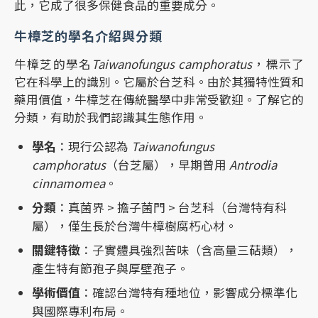
此，它成了很多保健食品的重要成分。
牛樟芝的學名介紹與分類
牛樟芝的學名
Taiwanofungus camphoratus
，標示了
它在科學上的識別。它屬於台芝科。由於其獨特性質和
藥用價值，牛樟芝在傳統醫學中非常受歡迎。了解它的
分類，有助於我們認識其生態作用。
學名
：現行公認為
Taiwanofungus
camphoratus
（台芝屬），早期曾用
Antrodia
cinnamomea
。
分類
：真菌界 > 擔子菌門 > 台芝科（台灣特有科
屬），僅生長於台灣牛樟樹腐朽心材。
關鍵特徵
：子實體具強烈苦味（含高量三萜類），
產生特有節孢子與厚壁孢子。
學術價值
：確認台灣特有種地位，影響成分標準化
與國際專利布局。