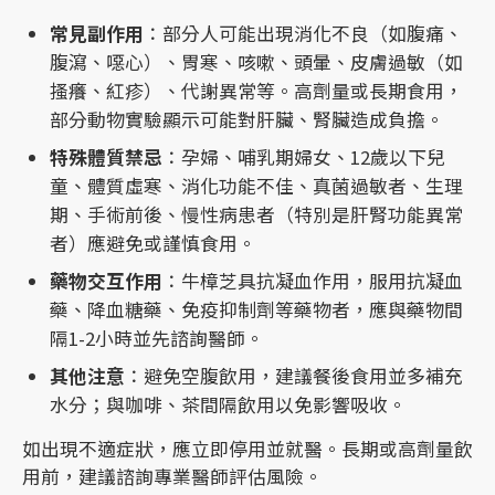
常見副作用
：部分人可能出現消化不良（如腹痛、
腹瀉、噁心）、胃寒、咳嗽、頭暈、皮膚過敏（如
搔癢、紅疹）、代謝異常等。高劑量或長期食用，
部分動物實驗顯示可能對肝臟、腎臟造成負擔。
特殊體質禁忌
：孕婦、哺乳期婦女、12歲以下兒
童、體質虛寒、消化功能不佳、真菌過敏者、生理
期、手術前後、慢性病患者（特別是肝腎功能異常
者）應避免或謹慎食用。
藥物交互作用
：牛樟芝具抗凝血作用，服用抗凝血
藥、降血糖藥、免疫抑制劑等藥物者，應與藥物間
隔1-2小時並先諮詢醫師。
其他注意
：避免空腹飲用，建議餐後食用並多補充
水分；與咖啡、茶間隔飲用以免影響吸收。
如出現不適症狀，應立即停用並就醫。長期或高劑量飲
用前，建議諮詢專業醫師評估風險。