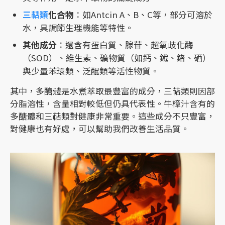
三萜類
化合物
：如Antcin A、B、C等，部分可溶於
水，具調節生理機能等特性。
其他成分
：還含有蛋白質、腺苷、超氧歧化酶
（SOD）、維生素、礦物質（如鈣、鐵、鍺、硒）
與少量苯環類、泛醌類等活性物質。
其中，多醣體是水煮萃取最豐富的成分，三萜類則因部
分脂溶性，含量相對較低但仍具代表性。牛樟汁含有的
多醣體和三萜類對健康非常重要。這些成分不只豐富，
對健康也有好處，可以幫助我們改善生活品質。