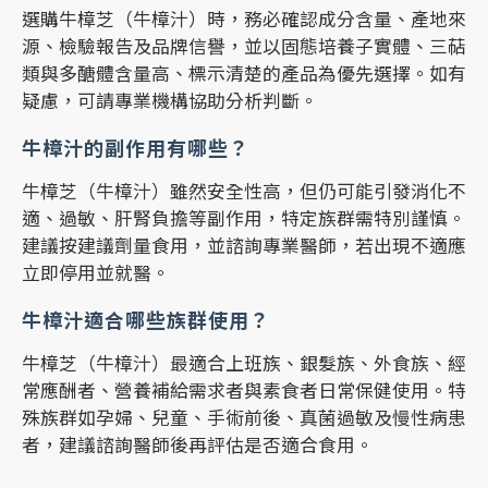
選購牛樟芝（牛樟汁）時，務必確認成分含量、產地來
源、檢驗報告及品牌信譽，並以固態培養子實體、三萜
類與多醣體含量高、標示清楚的產品為優先選擇。如有
疑慮，可請專業機構協助分析判斷。
牛樟汁的副作用有哪些？
牛樟芝（牛樟汁）雖然安全性高，但仍可能引發消化不
適、過敏、肝腎負擔等副作用，特定族群需特別謹慎。
建議按建議劑量食用，並諮詢專業醫師，若出現不適應
立即停用並就醫。
牛樟汁適合哪些族群使用？
牛樟芝（牛樟汁）最適合上班族、銀髮族、外食族、經
常應酬者、營養補給需求者與素食者日常保健使用。特
殊族群如孕婦、兒童、手術前後、真菌過敏及慢性病患
者，建議諮詢醫師後再評估是否適合食用。