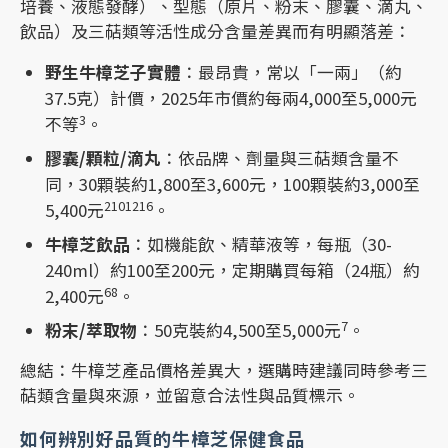
培養、液態發酵）、型態（原片、粉末、膠囊、滴丸、
飲品）及三萜類等活性成分含量差異而有明顯落差：
野生牛樟芝子實體
：最昂貴，常以「一兩」（約
37.5克）計價，2025年市價約每兩4,000至5,000元
3
不等
。
膠囊/顆粒/滴丸
：依品牌、劑量與三萜類含量不
同，30顆裝約1,800至3,600元，100顆裝約3,000至
2
10
12
16
5,400元
。
牛樟芝飲品
：如機能飲、精華液等，每瓶（30-
240ml）約100至200元，定期購買每箱（24瓶）約
6
8
2,400元
。
7
粉末/萃取物
：50克裝約4,500至5,000元
。
總結：牛樟芝產品價格差異大，選購時建議同時參考三
萜類含量與來源，並留意合法性與品質標示。
如何辨別好品質的牛樟芝保健食品